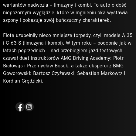
wariantów nadwozia – limuzyny i kombi. To auto o dość
niepozornym wyglądzie, które w mgnieniu oka wystawia
szpony i pokazuje swój buńczuczny charakterek.
Flotę uzupełniły nieco mniejsze torpedy, czyli modele A 35
i C 63 S (limuzyna i kombi). W tym roku – podobnie jak w
latach poprzednich – nad przebiegiem jazd testowych
czuwał duet instruktorów AMG Driving Academy: Piotr
Białowąs i Przemysław Bosek, a także eksperci z BMG
Goworowski: Bartosz Czyżewski, Sebastian Markowtz i
Kordian Grędzicki.