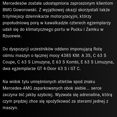
Mercedesów została udostępniona zaproszonym klientom
BMG Goworowski. Z wyjątkowej okazji skorzystali także
trójmiejscy dziennikarze motoryzacyjni, którzy
popołudniową porą w kawalkadzie czterech egzemplarzy
udali się do klimatycznego portu w Pucku i Zamku w
Rzucewie.
Do dyspozycji uczestników oddano imponującą flotę
ośmiu maszyn o łącznej mocy 4385 KM: A 35, C 63 S
Coupe, C 63 S Limuzyna, E 63 S Kombi, E 63 S Limuzyna,
dwa egzemplarze GT 4-Door 63 S i GT C.
Na widok tylu umięśnionych atletów spod znaku
Mercedes-AMG zaparkowanych obok siebie... serce
zaczyna bić jakby szybciej. Wyzwala się adrenalina, którą
czym prędzej chce się spożytkować za sterami jednej z
maszyn.