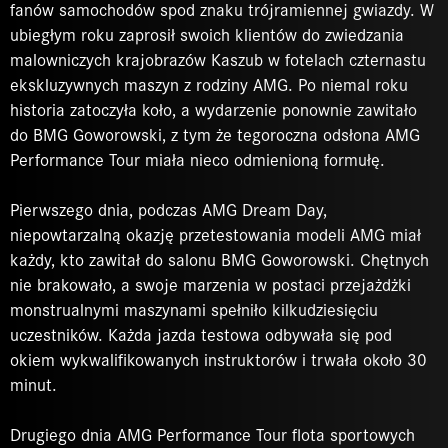
fanów samochodów spod znaku trójramiennej gwiazdy. W
ubiegłym roku zaprosił swoich klientów do zwiedzania
malowniczych krajobrazów Kaszub w fotelach czternastu
ekskluzywnych maszyn z rodziny AMG. Po niemal roku
historia zatoczyła koło, a wydarzenie ponownie zawitało
do BMG Goworowski, z tym że tegoroczna odsłona AMG
Performance Tour miała nieco odmienioną formułę.
Pierwszego dnia, podczas AMG Dream Day,
niepowtarzalną okazję przetestowania modeli AMG miał
każdy, kto zawitał do salonu BMG Goworowski. Chętnych
nie brakowało, a swoje marzenia w postaci przejażdżki
monstrualnymi maszynami spełniło kilkudziesięciu
uczestników. Każda jazda testowa odbywała się pod
okiem wykwalifikowanych instruktorów i trwała około 30
minut.
Drugiego dnia AMG Performance Tour flota sportowych