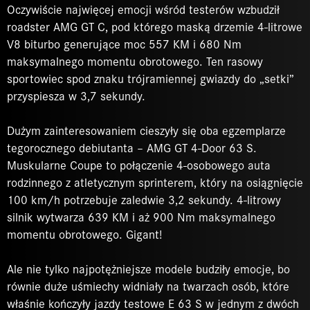
Oczywiście najwięcej emocji wśród testerów wzbudził
roadster AMG GT C, pod którego maską drzemie 4-litrowe
V8 biturbo generujące moc 557 KM i 680 Nm
maksymalnego momentu obrotowego. Ten rasowy
sportowiec spod znaku trójramiennej gwiazdy do „setki”
przyspiesza w 3,7 sekundy.
Dużym zainteresowaniem cieszyły się oba egzemplarze
tegorocznego debiutanta – AMG GT 4-Door 63 S.
Muskularne Coupe to połączenie 4-osobowego auta
rodzinnego z atletycznym sprinterem, który na osiągnięcie
100 km/h potrzebuje zaledwie 3,2 sekundy. 4-litrowy
silnik wytwarza 639 KM i aż 900 Nm maksymalnego
momentu obrotowego. Gigant!
Ale nie tylko najpotężniejsze modele budziły emocje, bo
równie duże uśmiechy widniały na twarzach osób, które
właśnie kończyły jazdy testowe E 63 S w jednym z dwóch