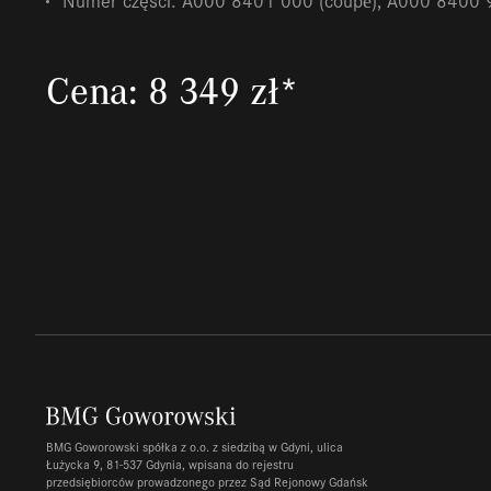
Numer części: A000 8401 000 (coupé), A000 8400 9
Cena: 8 349 zł*
BMG Goworowski spółka z o.o. z siedzibą w Gdyni, ulica
Łużycka 9, 81-537 Gdynia, wpisana do rejestru
przedsiębiorców prowadzonego przez Sąd Rejonowy Gdańsk