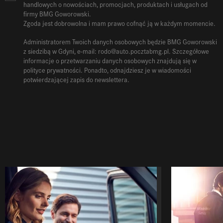
handlowych o nowościach, promocjach, produktach i usługach od
firmy BMG Goworowski.
Zgoda jest dobrowolna i mam prawo cofnąć ją w każdym momencie.
Administratorem Twoich danych osobowych będzie BMG Goworowski
z siedzibą w Gdyni, e-mail: rodo@auto.pocztabmg.pl. Szczegółowe
informacje o przetwarzaniu danych osobowych znajdują się w
polityce prywatności. Ponadto, odnajdziesz je w wiadomości
potwierdzającej zapis do newslettera.