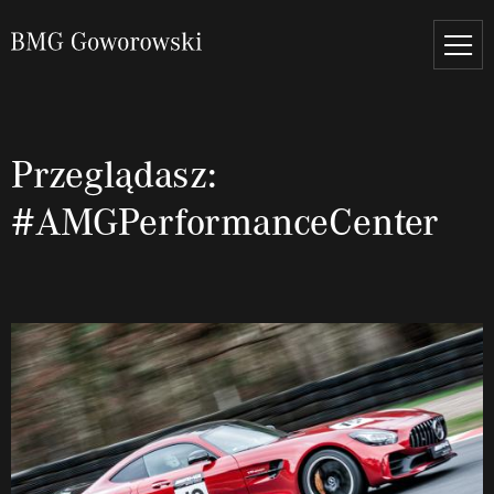
Przeglądasz:
#AMGPerformanceCenter