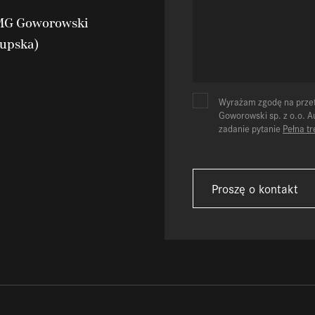
BMG Goworowski
łupska)
Wyrażam zgodę na prze
Goworowski sp. z o.o. 
zadanie pytanie
Pełna t
Proszę o kontakt